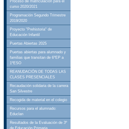
Proceso de matriculación para el
curso 2020/2021
Programación Segundo Trimestre
2019/2020
Proyecto "Prehistoria" de
Educación Infantil
Puertas Abiertas 2025
Puertas abiertas para alumnado y
familias que transitan de 6ºEP a
1ºESO
REANUDACIÓN DE TODAS LAS
CLASES PRESENCIALES
Recaudación solidaria de la carrera
San Silvestre
Recogida de material en el colegio
Recursos para el alumnado:
Educlan
Resultados de la Evaluación de 3º
de Educación Primaria