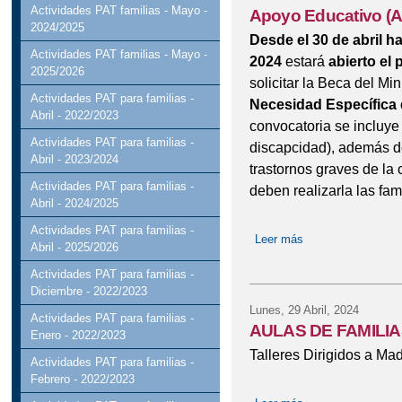
MATERIALES CURRICU
Actividades PAT familias - Mayo -
Apoyo Educativo (
2024/2025
Desde el 30 de abril h
MATERIALES PARA EL
Actividades PAT familias - Mayo -
2024
estará
abierto el 
2025/2026
PROPUESTA DE RESO
solicitar la Beca del Mi
Actividades PAT para familias -
Necesidad Específica
Abril - 2022/2023
ESCOLARES Y LIBROS D
convocatoria se incluye
Actividades PAT para familias -
discapcidad), además d
PROYECTO DE DIREC
Abril - 2023/2024
trastornos graves de la 
Actividades PAT para familias -
deben realizarla las fam
REUNIÓN FAMILIAS D
Abril - 2024/2025
Actividades PAT para familias -
REUNIÓN DE FAMILIAS
Leer más
sobre Becas MEC 
Abril - 2025/2026
Actividades PAT para familias -
Diciembre - 2022/2023
Lunes, 29 Abril, 2024
Actividades PAT para familias -
AULAS DE FAMILI
Enero - 2022/2023
Talleres Dirigidos a Ma
Actividades PAT para familias -
Febrero - 2022/2023