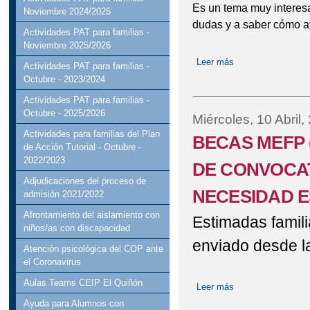
Es un tema muy interes
Noviembre 2024/2025
dudas y a saber cómo ay
Actividades PAT para familias -
Noviembre 2025/2026
Leer más
sobre Escuela de F
Actividades PAT para familias -
Octubre - 2023/2024
Actividades PAT para familias -
Octubre - 2025/2026
Miércoles, 10 Abril,
Actividades para familias del Plan
BECAS MEFP (
de Acción Tutorial - Octubre -
2022/2023
DE CONVOCA
Adjudicaciones del proceso de
NECESIDAD E
admisión 2021/2022
Afrontamiento del aislamiento con
Estimadas famili
niños/as con discapacidad
enviado desde l
Atención psicológica del COP ante
el Coronavirus
Aulas Teams CEIP El Quiñón
Leer más
sobre BECAS ME
ALUMNOS CON N
Ayuda para Alumnos con