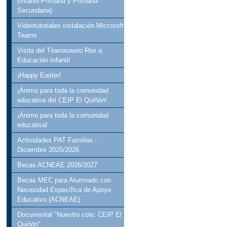
(Infantil-Primaria y Primaria-
Secundaria)
Videotutoriales instalación Microsoft
Teams
Visita del Tiranosaurio Rex a
Educación Infantil
¡Happy Easter!
¡Ánimo para toda la comunidad
educativa del CEIP El Quiñón!
¡Ánimo para toda la comunidad
educativa!
Actividades PAT Familias -
Diciembre 2025/2026
Becas ACNEAE 2026/2027
Becas MEC para Alumnado con
Necesidad Específica de Apoyo
Educativo (ACNEAE)
Documental "Nuestro cole: CEIP El
Quiñón"