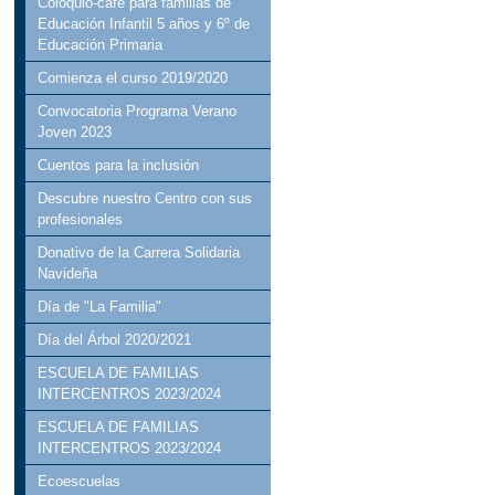
Coloquio-cafe para familias de
Educación Infantil 5 años y 6º de
Educación Primaria
Comienza el curso 2019/2020
Convocatoria Programa Verano
Joven 2023
Cuentos para la inclusión
Descubre nuestro Centro con sus
profesionales
Donativo de la Carrera Solidaria
Navideña
Día de "La Familia"
Día del Árbol 2020/2021
ESCUELA DE FAMILIAS
INTERCENTROS 2023/2024
ESCUELA DE FAMILIAS
INTERCENTROS 2023/2024
Ecoescuelas