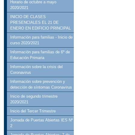
Horario de octubre a mayo
2020/2021
INICIO DE CLASES
PRESENCIALES EL 21 DE
ENERO EN EDIFICIO PRINCIPAL
Información para familias - Inicio de
curso 2020/2021
Información para familias de 6º de
Educación Primaria
Información sobre la crisis del
Coronavirus
Información sobre prevención y
detección de síntomas Coronavirus
Inicio de segundo trimestre
2020/2021
Inicio del Tercer Trimestre
Jornada de Puertas Abiertas IES Nº
2
Jornada de Puertas Abiertas: 7 de