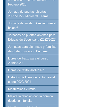
Febrero 2020
Jornada de puertas abiertas
2021/2022 - Microsoft Teams
Jornada de salida: ¡Almuerzo en el
balcón!
Jornadas de puertas abiertas para
Educación Secundaria (2022/2023)
Jornadas para alumnado y familias
de 6º de Educación Primaria
Libros de Texto para el curso
2019/2020
Libros de texto 2021-2022
Listados de libros de texto para el
curso 2020/2021
Masterclass Zumba
Mejora la relación con la comida...
desde la infancia