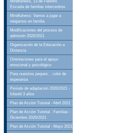
Mindfulness, 13 de Febrero.
Escuela de familias intercentros
Mindfulness: Vamos a jugar a
relajarnos en familia
Modificaciones del proceso de
admisión 2020/2021
Organización de la Educación a
Distancia
Orientaciones para el apoyo
emocional y psicológico
Para nuestros peques... color de
esperanza
Periodo de adaptación 2020/2021 -
Infantil 3 años
Plan de Acción Tutorial - Abril 2021
Plan de Acción Tutorial - Familias -
Diciembre 2020/2021
Plan de Acción Tutorial - Mayo 2021