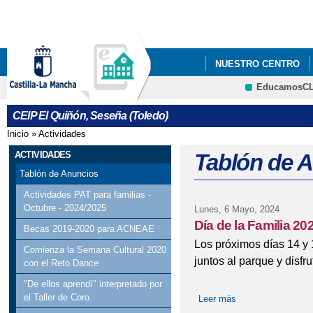
Pa
co
pri
NUESTRO CENTRO
EducamosC
AYUDAS LIBROS DE 
CEIP El Quiñón, Seseña (Toledo)
OBLIGATORIA 2022/2023
Inicio
»
Actividades
Se encuentra usted aquí
BECAS MEFP (EE) 20
ACTIVIDADES
Tablón de 
Tablón de Anuncios
CON NECESIDAD ESPEC
Actividades PAT para familias -
Octubre - 2024/2025
Lunes, 6 Mayo, 2024
BAREMO DEFINITIVO 
Día de la Familia 20
Becas 2019-2020 para ACNEAE
INFANTIL, PRIMARIA Y 
Los próximos días 14 y 
Comienza la Semana Cultural 2020
juntos al parque y disfr
con el Reto Dance
CHARLA FAMILIAS DE
"De ellos aprendí" interpretado por
el Taller de Coro.
Leer más
sobre Día de la Fa
CHARLA INFORMATIVA