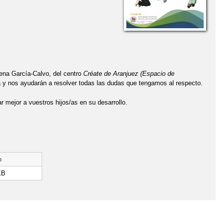
 INTERCENTROS
FAMILIAS DE ALUMNOS DE 3 AÑOS
TADO DE MATERIALES PARA EL CURSO 2022-23
 26-27
MATERIALES ESCOLARES 25-26
lena García-Calvo, del centro
Créate de Aranjuez (Espacio de
023
va y nos ayudarán a resolver todas las dudas que tengamos al respecto.
OMEDORES ESCOLARES Y LIBROS DE TEXTO. CURSO 2022/2023
 mejor a vuestros hijos/as en su desarrollo.
ILIAS DE 3 AÑOS
REUNIÓN INICIAL DE FAMILIAS DE 3 AÑOS
o
KB