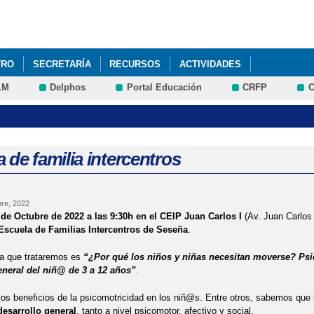
Pasar al
contenido
principal
TRO
SECRETARÍA
RECURSOS
ACTIVIDADES
LM
Delphos
Portal Educación
CRFP
C
 DE TEXTO PARA EL ALUMNADO DE EDUCACIÓN PRIMARIA Y SECUND
E) 2023/2024. RESOLUCION DEFINITIVA DE CONVOCATORIA DE AYU
 de familia intercentros
TIVO Y ADJUDICACIÓN PROVISIONAL DEL PROCESO DE ADMISIÓN 2º C
re, 2022
AS DE ALUMNOS DE 3 AÑOS 23/24
CHARLA INFORMATIVA FAMILIAS
de Octubre de 2022 a las 9:30h en el CEIP Juan Carlos I
(Av. Juan Carlos
Escuela de Familias Intercentros de Seseña
.
LIAS DE ALUMNOS DE 3 AÑOS 25-26
CHARLAS INFORMATIVAS PAR
ma que trataremos es
“¿Por qué los niños y niñas necesitan moverse? Ps
eneral del niñ@ de 3 a 12 años”
.
 POR LA UNIÓN EUROPEA
CONVOCATORIA AYUDA A LIBROS Y MA
s beneficios de la psicomotricidad en los niñ@s. Entre otros, sabemos que l
022 CONVOCATORIA LIBROS DE TEXTO Y COMEDOR ESCOLAR
DÍA 
desarrollo general
, tanto a nivel psicomotor, afectivo y social.