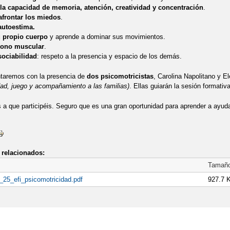
la capacidad de memoria, atención, creatividad y concentración
.
AMILIAS: ESTIMULACIÓN DEL LENGUAJE
ESCUELA DE FAMILIAS
afrontar los miedos
.
autoestima.
GENERAL SOBRE BECAS Y LIBROS PARA EL PRÓXIMO CURSO
LIS
 propio cuerpo
y aprende a dominar sus movimientos.
 tono muscular
.
sociabilidad
: respeto a la presencia y espacio de los demás.
RRICULARES 23-24
MATERIALES CURRICULARES CEIP EL QUIÑÓN
ntaremos con la presencia de
dos psicomotricistas
, Carolina Napolitano y E
RA EL CURSO 2024-25
PROCESO DE ADMISIÓN DEL CURSO 2022/2
ad, juego y acompañamiento a las familias)
. Ellas guiarán la sesión formati
 RESOLUCIÓN PROVISIONAL DE LA CONVOCATORIA DE AYUDAS DE C
 que participéis. Seguro que es una gran oportunidad para aprender a ayudar
DIRECCIÓN
PUERTAS ABIERTAS CEIP EL QUIÑÓN
REUNIÓN FAM
MILIAS DE 3 AÑOS 22-23
SEPIE
PROGRAMA BILINGÜE
relacionados:
Tamañ
25_efi_psicomotricidad.pdf
927.7 