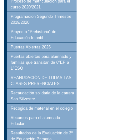
Proceso de matriculación para el
curso 2020/2021
Programación Segundo Trimestre
2019/2020
Proyecto "Prehistoria" de
Educación Infantil
Puertas Abiertas 2025
Puertas abiertas para alumnado y
familias que transitan de 6ºEP a
1ºESO
REANUDACIÓN DE TODAS LAS
CLASES PRESENCIALES
Recaudación solidaria de la carrera
San Silvestre
Recogida de material en el colegio
Recursos para el alumnado:
Educlan
Resultados de la Evaluación de 3º
de Educación Primaria