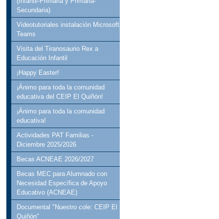
(Infantil-Primaria y Primaria-
Secundaria)
Videotutoriales instalación Microsoft
Teams
Visita del Tiranosaurio Rex a
Educación Infantil
¡Happy Easter!
¡Ánimo para toda la comunidad
educativa del CEIP El Quiñón!
¡Ánimo para toda la comunidad
educativa!
Actividades PAT Familias -
Diciembre 2025/2026
Becas ACNEAE 2026/2027
Becas MEC para Alumnado con
Necesidad Específica de Apoyo
Educativo (ACNEAE)
Documental "Nuestro cole: CEIP El
Quiñón"