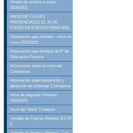
Horario de octubre a mayo
2020/2021
INICIO DE CLASES
PRESENCIALES EL 21 DE
ENERO EN EDIFICIO PRINCIPAL
Información para familias - Inicio de
curso 2020/2021
Información para familias de 6º de
Educación Primaria
Información sobre la crisis del
Coronavirus
Información sobre prevención y
detección de síntomas Coronavirus
Inicio de segundo trimestre
2020/2021
Inicio del Tercer Trimestre
Jornada de Puertas Abiertas IES Nº
2
Jornada de Puertas Abiertas: 7 de