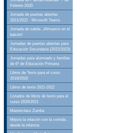
Febrero 2020
Jornada de puertas abiertas
2021/2022 - Microsoft Teams
Jornada de salida: ¡Almuerzo en el
balcón!
Jornadas de puertas abiertas para
Educación Secundaria (2022/2023)
Jornadas para alumnado y familias
de 6º de Educación Primaria
Libros de Texto para el curso
2019/2020
Libros de texto 2021-2022
Listados de libros de texto para el
curso 2020/2021
Masterclass Zumba
Mejora la relación con la comida...
desde la infancia