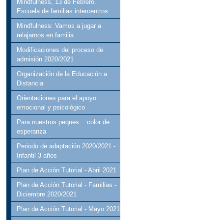
Mindfulness, 13 de Febrero.
Escuela de familias intercentros
Mindfulness: Vamos a jugar a
relajarnos en familia
Modificaciones del proceso de
admisión 2020/2021
Organización de la Educación a
Distancia
Orientaciones para el apoyo
emocional y psicológico
Para nuestros peques... color de
esperanza
Periodo de adaptación 2020/2021 -
Infantil 3 años
Plan de Acción Tutorial - Abril 2021
Plan de Acción Tutorial - Familias -
Diciembre 2020/2021
Plan de Acción Tutorial - Mayo 2021