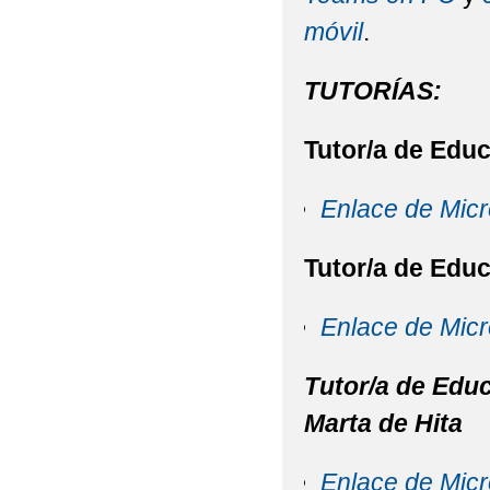
MATERIALES CURRICU
móvil
.
MATERIALES PARA EL
TUTORÍAS:
PROPUESTA DE RESO
ESCOLARES Y LIBROS D
Tutor/a de Educ
PROYECTO DE DIREC
Enlace de Micr
REUNIÓN FAMILIAS D
Tutor/a de Educ
REUNIÓN DE FAMILIAS
Enlace de Micr
Tutor/a de Educ
Marta de Hita
Enlace de Micr