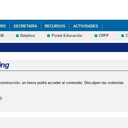
Pasar al
contenido
principal
TRO
SECRETARÍA
RECURSOS
ACTIVIDADES
LM
Delphos
Portal Educación
CRFP
C
 DE TEXTO PARA EL ALUMNADO DE EDUCACIÓN PRIMARIA Y SECUND
E) 2023/2024. RESOLUCION DEFINITIVA DE CONVOCATORIA DE AYU
ing
TIVO Y ADJUDICACIÓN PROVISIONAL DEL PROCESO DE ADMISIÓN 2º C
nstrucción, en breve podrá acceder al contenido. Disculpen las molestias
AS DE ALUMNOS DE 3 AÑOS 23/24
CHARLA INFORMATIVA FAMILIAS
LIAS DE ALUMNOS DE 3 AÑOS 25-26
CHARLAS INFORMATIVAS PAR
 POR LA UNIÓN EUROPEA
CONVOCATORIA AYUDA A LIBROS Y MA
022 CONVOCATORIA LIBROS DE TEXTO Y COMEDOR ESCOLAR
DÍA 