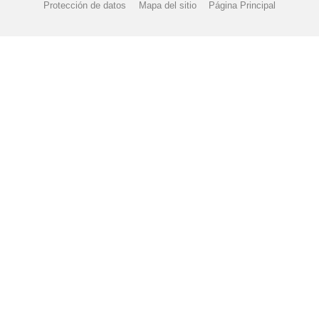
Protección de datos
Mapa del sitio
Página Principal
AMILIAS: ESTIMULACIÓN DEL LENGUAJE
ESCUELA DE FAMILIAS
GENERAL SOBRE BECAS Y LIBROS PARA EL PRÓXIMO CURSO
LIS
RRICULARES 23-24
MATERIALES CURRICULARES CEIP EL QUIÑÓN
RA EL CURSO 2024-25
PROCESO DE ADMISIÓN DEL CURSO 2022/2
 RESOLUCIÓN PROVISIONAL DE LA CONVOCATORIA DE AYUDAS DE C
DIRECCIÓN
PUERTAS ABIERTAS CEIP EL QUIÑÓN
REUNIÓN FAM
MILIAS DE 3 AÑOS 22-23
SEPIE
PROGRAMA BILINGÜE